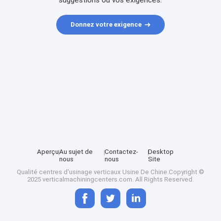
suggestions ou vos exigences.
Donnez votre exigence
Aperçu
Au sujet de
Contactez-
Desktop
nous
nous
Site
Qualité
centres d'usinage verticaux
Usine De Chine.Copyright ©
2025 verticalmachiningcenters.com. All Rights Reserved.