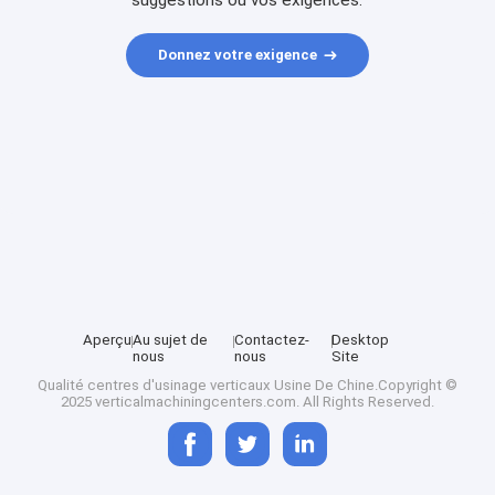
suggestions ou vos exigences.
Donnez votre exigence
Aperçu
Au sujet de
Contactez-
Desktop
nous
nous
Site
Qualité
centres d'usinage verticaux
Usine De Chine.Copyright ©
2025 verticalmachiningcenters.com. All Rights Reserved.