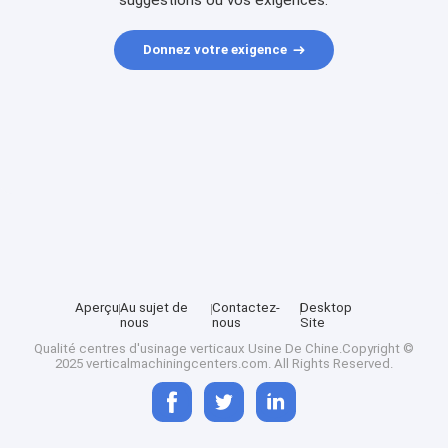
suggestions ou vos exigences.
Donnez votre exigence
Aperçu
Au sujet de
Contactez-
Desktop
nous
nous
Site
Qualité
centres d'usinage verticaux
Usine De Chine.Copyright ©
2025 verticalmachiningcenters.com. All Rights Reserved.